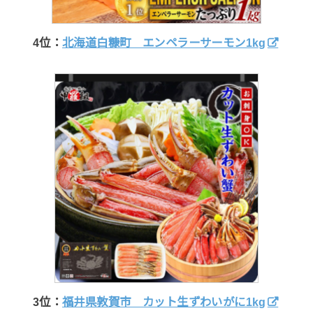
4
位：
北海道白糠町 エンペラーサーモン1kg
3位：
福井県敦賀市 カット生ずわいがに1kg