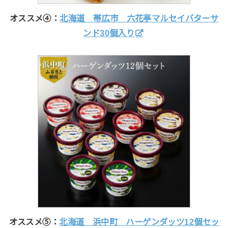
オススメ④：
北海道 帯広市 六花亭マルセイバターサ
ンド30個入り
オススメ⑤：
北海道 浜中町 ハーゲンダッツ12個セッ