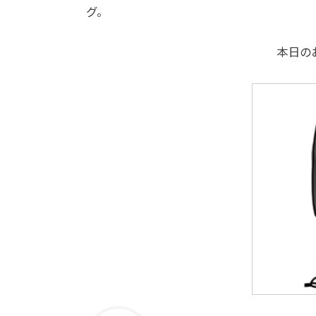
グ。
本日の