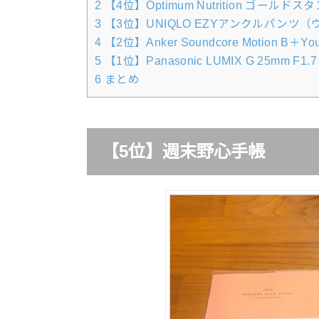
2
【4位】Optimum Nutrition ゴー
3
【3位】UNIQLO EZYアンクルパンツ
4
【2位】Anker Soundcore Motion B＋You
5
【1位】Panasonic LUMIX G 25mm F
6
まとめ
【5位】週末野心手帳