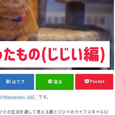
Pocket
はてブ
送る
@
Nananeko_jijii
）
です。
ツとの生活を通して見える妻とジジイのライフスタイルロ