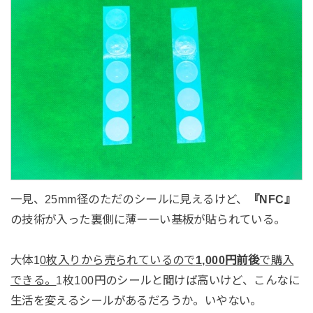
一見、25mm径のただのシールに見えるけど、
『NFC』
の技術が入った裏側に薄ーーい基板が貼られている。
大体1
0枚入りから売られているので
1,000円前後
で購入
できる。
1枚100円のシールと聞けば高いけど、こんなに
生活を変えるシールがあるだろうか。いやない。