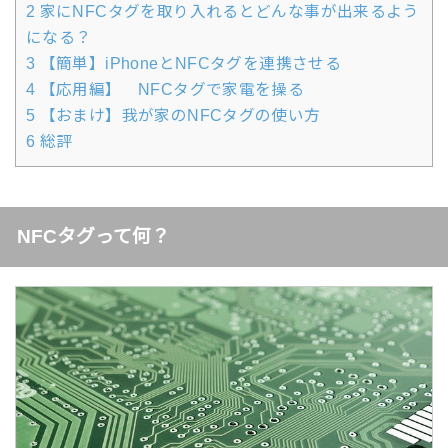
2
家にNFCタグを取り入れるとどんな事が出来るよう
になる？
3
【簡単】iPhoneとNFCタグを連携させる
4
【応用編】 NFCタグで家電を操る
5
【おまけ】我が家のNFCタグの使い方
6
総評
NFCタグって何？