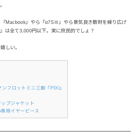
だ。
、『Macbook』やら『α7SⅢ』やら景気良き散財を繰り広げ
は全て3,000円以下。実に庶民的でしょ？
と嬉しい。
）
マンフロットミニ三脚『PIXI』
ルジップジャケット
Pro専用イヤーピース