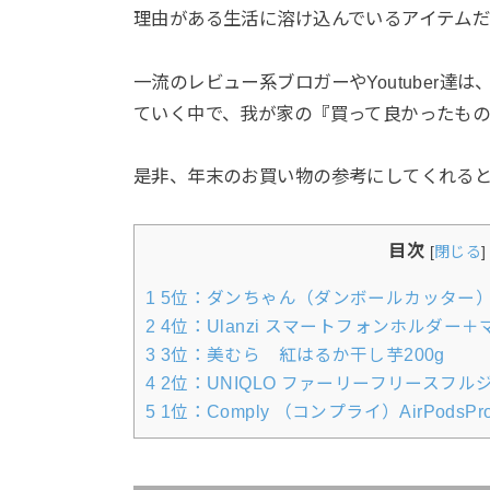
理由がある生活に溶け込んでいるアイテム
一流のレビュー系ブロガーやYoutuber達は
ていく中で、我が家の『買って良かったもの』
是非、年末のお買い物の参考にしてくれる
目次
[
閉じる
]
1
5位：ダンちゃん（ダンボールカッター
2
4位：Ulanzi スマートフォンホルダー＋
3
3位：美むら 紅はるか干し芋200g
4
2位：UNIQLO ファーリーフリースフ
5
1位：Comply （コンプライ）AirPods